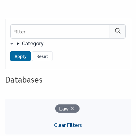
Filter
Filters
Category
Databases
Your Filters
Remove
Law
Clear Filters